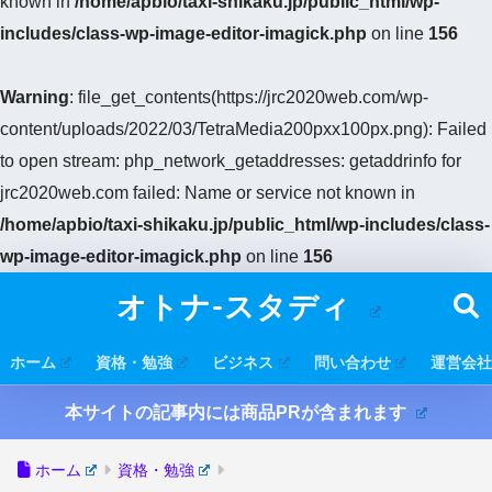
known in
/home/apbio/taxi-shikaku.jp/public_html/wp-
includes/class-wp-image-editor-imagick.php
on line
156
Warning
: file_get_contents(https://jrc2020web.com/wp-
content/uploads/2022/03/TetraMedia200pxx100px.png): Failed
to open stream: php_network_getaddresses: getaddrinfo for
jrc2020web.com failed: Name or service not known in
/home/apbio/taxi-shikaku.jp/public_html/wp-includes/class-
wp-image-editor-imagick.php
on line
156
オトナ-スタディ
ホーム
資格・勉強
ビジネス
問い合わせ
運営会社
本サイトの記事内には商品PRが含まれます
ホーム
資格・勉強