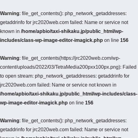
Warning
: file_get_contents(): php_network_getaddresses:
getaddrinfo for jrc2020web.com failed: Name or service not
known in
/home/apbio/taxi-shikaku.jp/public_html/wp-
includes/class-wp-image-editor-imagick.php
on line
156
Warning
: file_get_contents(https://jrc2020web.com/wp-
content/uploads/2022/03/TetraMedia200pxx100px.png): Failed
to open stream: php_network_getaddresses: getaddrinfo for
jrc2020web.com failed: Name or service not known in
/home/apbio/taxi-shikaku.jp/public_html/wp-includes/class-
wp-image-editor-imagick.php
on line
156
Warning
: file_get_contents(): php_network_getaddresses:
getaddrinfo for jrc2020web.com failed: Name or service not