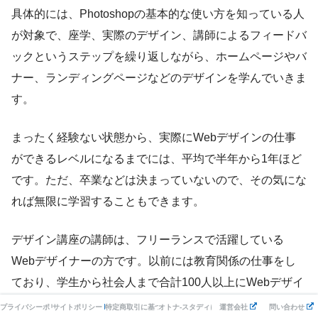
具体的には、Photoshopの基本的な使い方を知っている人
が対象で、座学、実際のデザイン、講師によるフィードバ
ックというステップを繰り返しながら、ホームページやバ
ナー、ランディングページなどのデザインを学んでいきま
す。
まったく経験ない状態から、実際にWebデザインの仕事
ができるレベルになるまでには、平均で半年から1年ほど
です。ただ、卒業などは決まっていないので、その気にな
れば無限に学習することもできます。
デザイン講座の講師は、フリーランスで活躍している
Webデザイナーの方です。以前には教育関係の仕事をし
ており、学生から社会人まで合計100人以上にWebデザイ
ンについて教えてきた経歴もあるそうです。
プライバシーポリシー
サイトポリシー
特定商取引に基づく表記
オトナ-スタディについて
運営会社
問い合わせ