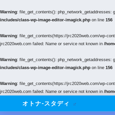
Warning
: file_get_contents(): php_network_getaddresses: 
includes/class-wp-image-editor-imagick.php
on line
156
Warning
: file_get_contents(https://jrc2020web.com/wp-con
jrc2020web.com failed: Name or service not known in
/home
Warning
: file_get_contents(): php_network_getaddresses: 
includes/class-wp-image-editor-imagick.php
on line
156
Warning
: file_get_contents(https://jrc2020web.com/wp-con
jrc2020web.com failed: Name or service not known in
/home
オトナ-スタディ