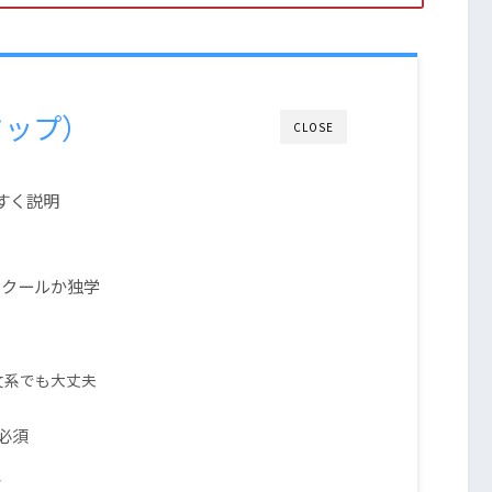
タップ）
CLOSE
すく説明
スクールか独学
文系でも大丈夫
は必須
格