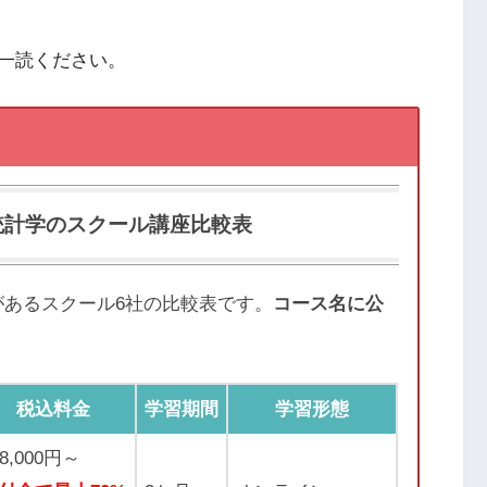
一読ください。
統計学のスクール講座比較表
があるスクール6社の比較表です。
コース名に公
税込料金
学習期間
学習形態
28,000円～