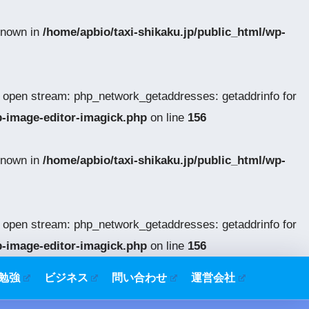
 known in
/home/apbio/taxi-shikaku.jp/public_html/wp-
o open stream: php_network_getaddresses: getaddrinfo for
p-image-editor-imagick.php
on line
156
 known in
/home/apbio/taxi-shikaku.jp/public_html/wp-
o open stream: php_network_getaddresses: getaddrinfo for
p-image-editor-imagick.php
on line
156
勉強
ビジネス
問い合わせ
運営会社