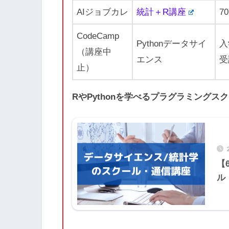
AIジョブカレ
統計＋R講座
7
CodeCamp
Pythonデータサイ
入
（講座中
エンス
受
止）
RやPythonを学べるプラグラミングス
【
ル