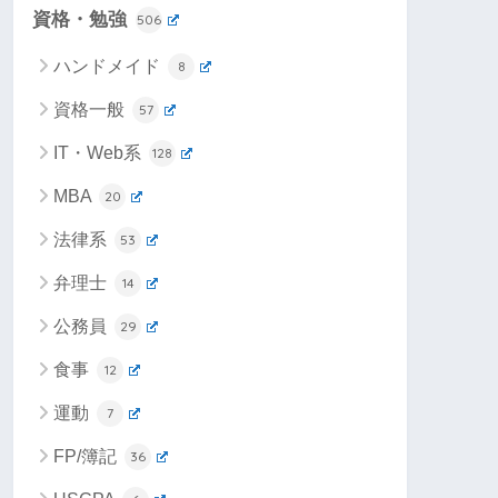
資格・勉強
506
ハンドメイド
8
資格一般
57
IT・Web系
128
MBA
20
法律系
53
弁理士
14
公務員
29
食事
12
運動
7
FP/簿記
36