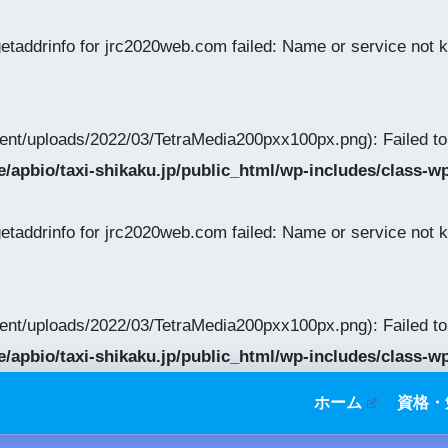
getaddrinfo for jrc2020web.com failed: Name or service not
tent/uploads/2022/03/TetraMedia200pxx100px.png): Failed t
/apbio/taxi-shikaku.jp/public_html/wp-includes/class-w
getaddrinfo for jrc2020web.com failed: Name or service not
tent/uploads/2022/03/TetraMedia200pxx100px.png): Failed t
/apbio/taxi-shikaku.jp/public_html/wp-includes/class-w
ホーム
資格・