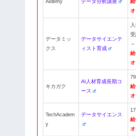
Aidemy
データ分析講座
給
オ
入
受
データミッ
データサイエンテ
～
クス
ィスト育成
給
オ
7
AI人材育成長期コ
キカガク
給
ース
オ
1
TechAcadem
データサイエンス
給
y
オ