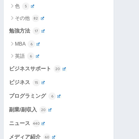
色
5
その他
82
勉強方法
17
MBA
6
英語
6
ビジネスサポート
20
ビジネス
15
プログラミング
6
副業/副収入
20
ニュース
440
メディア紹介
60