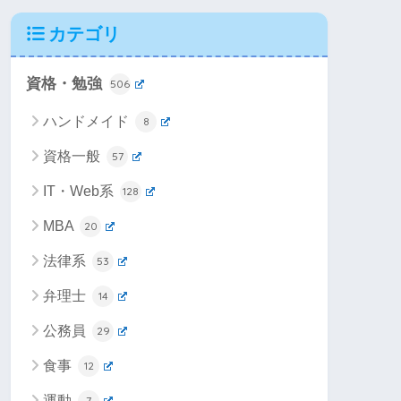
カテゴリ
資格・勉強
506
ハンドメイド
8
資格一般
57
IT・Web系
128
MBA
20
法律系
53
弁理士
14
公務員
29
食事
12
運動
7