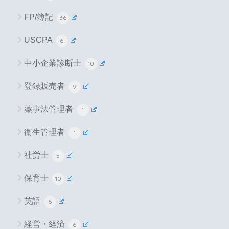
FP/簿記
36
USCPA
6
中小企業診断士
10
登録販売者
9
薬事法管理者
1
衛生管理者
1
社労士
5
保育士
10
英語
6
経営・経済
6