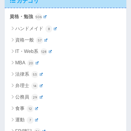
カテゴリ
資格・勉強
506
ハンドメイド
8
資格一般
57
IT・Web系
128
MBA
20
法律系
53
弁理士
14
公務員
29
食事
12
運動
7