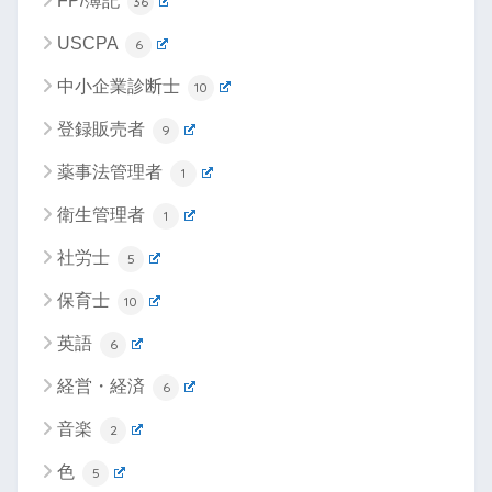
FP/簿記
36
USCPA
6
中小企業診断士
10
登録販売者
9
薬事法管理者
1
衛生管理者
1
社労士
5
保育士
10
英語
6
経営・経済
6
音楽
2
色
5