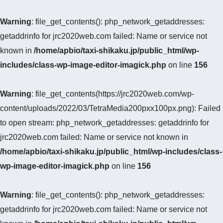
Warning
: file_get_contents(): php_network_getaddresses:
getaddrinfo for jrc2020web.com failed: Name or service not
known in
/home/apbio/taxi-shikaku.jp/public_html/wp-
includes/class-wp-image-editor-imagick.php
on line
156
Warning
: file_get_contents(https://jrc2020web.com/wp-
content/uploads/2022/03/TetraMedia200pxx100px.png): Failed
to open stream: php_network_getaddresses: getaddrinfo for
jrc2020web.com failed: Name or service not known in
/home/apbio/taxi-shikaku.jp/public_html/wp-includes/class-
wp-image-editor-imagick.php
on line
156
Warning
: file_get_contents(): php_network_getaddresses:
getaddrinfo for jrc2020web.com failed: Name or service not