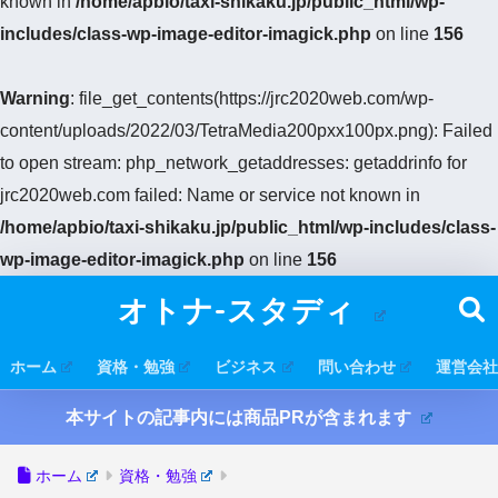
known in
/home/apbio/taxi-shikaku.jp/public_html/wp-
includes/class-wp-image-editor-imagick.php
on line
156
Warning
: file_get_contents(https://jrc2020web.com/wp-
content/uploads/2022/03/TetraMedia200pxx100px.png): Failed
to open stream: php_network_getaddresses: getaddrinfo for
jrc2020web.com failed: Name or service not known in
/home/apbio/taxi-shikaku.jp/public_html/wp-includes/class-
wp-image-editor-imagick.php
on line
156
オトナ-スタディ
ホーム
資格・勉強
ビジネス
問い合わせ
運営会社
本サイトの記事内には商品PRが含まれます
ホーム
資格・勉強