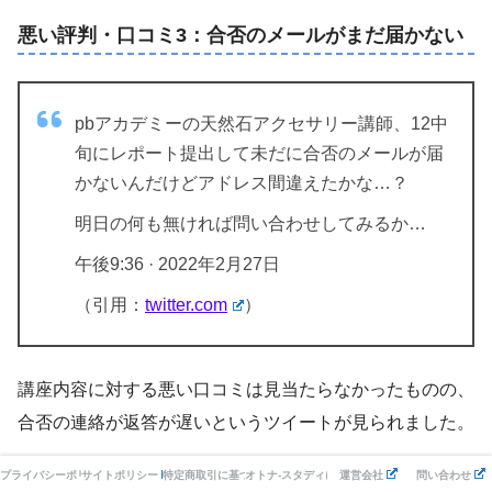
悪い評判・口コミ3：合否のメールがまだ届かない
pbアカデミーの天然石アクセサリー講師、12中
旬にレポート提出して未だに合否のメールが届
かないんだけどアドレス間違えたかな…？
明日の何も無ければ問い合わせしてみるか…
午後9:36 · 2022年2月27日
（引用：
twitter.com
）
講座内容に対する悪い口コミは見当たらなかったものの、
合否の連絡が返答が遅いというツイートが見られました。
プライバシーポリシー
サイトポリシー
特定商取引に基づく表記
オトナ-スタディについて
運営会社
問い合わせ
もししばらく経っても連絡が来ない場合はこちらから問い