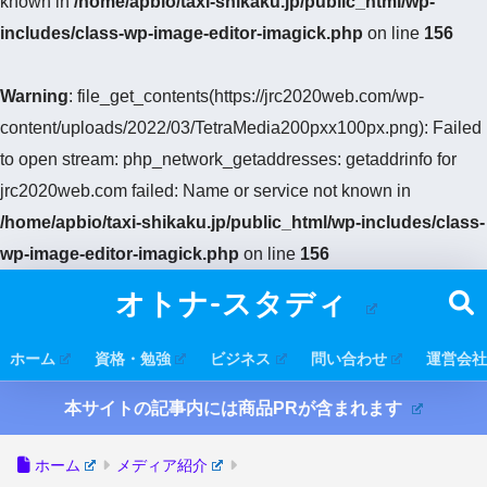
known in
/home/apbio/taxi-shikaku.jp/public_html/wp-
includes/class-wp-image-editor-imagick.php
on line
156
Warning
: file_get_contents(https://jrc2020web.com/wp-
content/uploads/2022/03/TetraMedia200pxx100px.png): Failed
to open stream: php_network_getaddresses: getaddrinfo for
jrc2020web.com failed: Name or service not known in
/home/apbio/taxi-shikaku.jp/public_html/wp-includes/class-
wp-image-editor-imagick.php
on line
156
オトナ-スタディ
ホーム
資格・勉強
ビジネス
問い合わせ
運営会社
本サイトの記事内には商品PRが含まれます
ホーム
メディア紹介