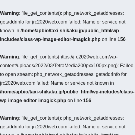
Warning
: file_get_contents(): php_network_getaddresses:
getaddrinfo for jrc2020web.com failed: Name or service not
known in
/home/apbio/taxi-shikaku.jp/public_html/wp-
includes/class-wp-image-editor-imagick.php
on line
156
Warning
: file_get_contents(https://jrc2020web.com/wp-
content/uploads/2022/03/TetraMedia200pxx100px.png): Failed
to open stream: php_network_getaddresses: getaddrinfo for
jrc2020web.com failed: Name or service not known in
/home/apbio/taxi-shikaku.jp/public_html/wp-includes/class-
wp-image-editor-imagick.php
on line
156
Warning
: file_get_contents(): php_network_getaddresses:
getaddrinfo for jrc2020web.com failed: Name or service not