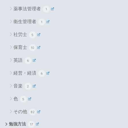
薬事法管理者
1
衛生管理者
1
社労士
5
保育士
10
英語
6
経営・経済
6
音楽
2
色
5
その他
82
勉強方法
17