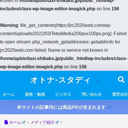
known in
/home/apbio/taxi-shikaku.jp/public_html/wp-
includes/class-wp-image-editor-imagick.php
on line
156
Warning
: file_get_contents(https://jrc2020web.com/wp-
content/uploads/2022/03/TetraMedia200pxx100px.png): Failed
to open stream: php_network_getaddresses: getaddrinfo for
jrc2020web.com failed: Name or service not known in
/home/apbio/taxi-shikaku.jp/public_html/wp-includes/class-
wp-image-editor-imagick.php
on line
156
オトナ-スタディ
ホーム
資格・勉強
ビジネス
問い合わせ
運営会社
本サイトの記事内には商品PRが含まれます
ホーム
メディア紹介