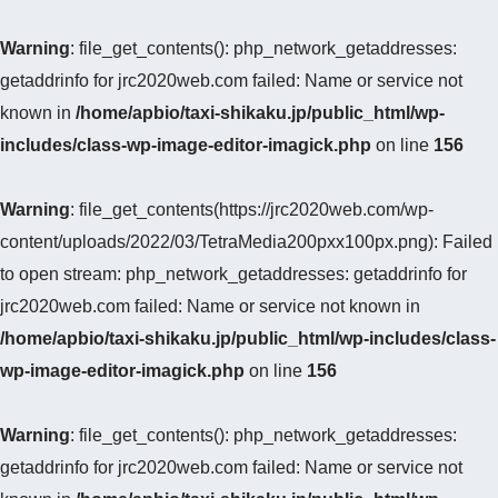
Warning
: file_get_contents(): php_network_getaddresses:
getaddrinfo for jrc2020web.com failed: Name or service not
known in
/home/apbio/taxi-shikaku.jp/public_html/wp-
includes/class-wp-image-editor-imagick.php
on line
156
Warning
: file_get_contents(https://jrc2020web.com/wp-
content/uploads/2022/03/TetraMedia200pxx100px.png): Failed
to open stream: php_network_getaddresses: getaddrinfo for
jrc2020web.com failed: Name or service not known in
/home/apbio/taxi-shikaku.jp/public_html/wp-includes/class-
wp-image-editor-imagick.php
on line
156
Warning
: file_get_contents(): php_network_getaddresses:
getaddrinfo for jrc2020web.com failed: Name or service not