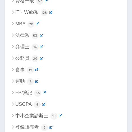
資格一般
57
IT・Web系
128
MBA
20
法律系
53
弁理士
14
公務員
29
食事
12
運動
7
FP/簿記
36
USCPA
6
中小企業診断士
10
登録販売者
9