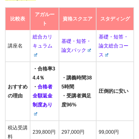
アガルー
比較表
資格スクエア
スタディング
ト
総合カリ
基礎・短答・
基礎・短答・
講座名
キュラム
論文総合コー
論文パック
ス
・合格率3
4.4％
・講義時間38
おすすめ
・
合格者
5時間
圧倒的に安い
の理由
全額返金
・受講者満足
制度あり
度96%
税込受講
239,800円
297,000円
99,000円
料