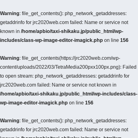
Warning
: file_get_contents(): php_network_getaddresses:
getaddrinfo for jrc2020web.com failed: Name or service not
known in
/home/apbio/taxi-shikaku.jp/public_html/wp-
includes/class-wp-image-editor-imagick.php
on line
156
Warning
: file_get_contents(https://jrc2020web.com/wp-
content/uploads/2022/03/TetraMedia200pxx100px.png): Failed
to open stream: php_network_getaddresses: getaddrinfo for
jrc2020web.com failed: Name or service not known in
/home/apbio/taxi-shikaku.jp/public_html/wp-includes/class-
wp-image-editor-imagick.php
on line
156
Warning
: file_get_contents(): php_network_getaddresses:
getaddrinfo for jrc2020web.com failed: Name or service not