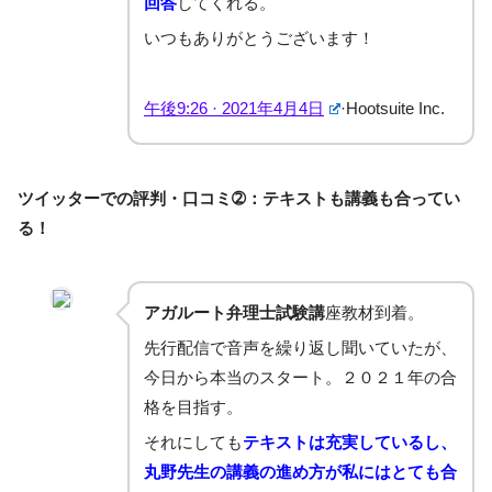
回答
してくれる。
いつもありがとうございます！
午後9:26 · 2021年4月4日
·
Hoo
t
suite Inc.
ツイッターでの評判・口コミ➁：テキストも講義も合ってい
る！
アガルート弁理士試験講
座教材到着。
先行配信で音声を繰り返し聞いていたが、
今日から本当のスタート。２０２１年の合
格を目指す。
それにしても
テキストは充実しているし、
丸野先生の講義の進め方が私にはとても合