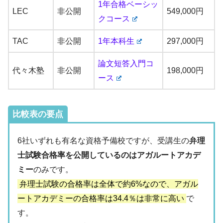
1年合格ベーシッ
LEC
非公開
549,000円
クコース
TAC
非公開
1年本科生
297,000円
論文短答入門コ
代々木塾
非公開
198,000円
ース
比較表の要点
6社いずれも有名な資格予備校ですが、受講生の
弁理
士試験合格率を公開しているのはアガルートアカデ
ミー
のみです。
弁理士試験の合格率は全体で約6%なので、アガル
ートアカデミーの合格率は34.4％は非常に高い
で
す。