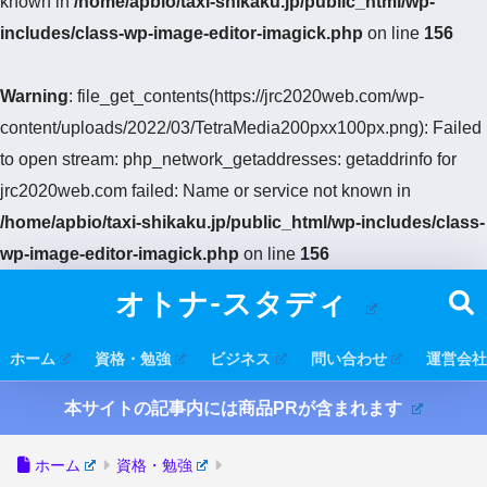
known in
/home/apbio/taxi-shikaku.jp/public_html/wp-
includes/class-wp-image-editor-imagick.php
on line
156
Warning
: file_get_contents(https://jrc2020web.com/wp-
content/uploads/2022/03/TetraMedia200pxx100px.png): Failed
to open stream: php_network_getaddresses: getaddrinfo for
jrc2020web.com failed: Name or service not known in
/home/apbio/taxi-shikaku.jp/public_html/wp-includes/class-
wp-image-editor-imagick.php
on line
156
オトナ-スタディ
ホーム
資格・勉強
ビジネス
問い合わせ
運営会社
本サイトの記事内には商品PRが含まれます
ホーム
資格・勉強