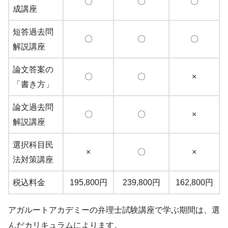
〇
〇
〇
成講座
短答過去問
〇
〇
〇
解説講座
論文答案の
〇
〇
×
「書き方」
論文過去問
〇
〇
×
解説講座
選択科目民
×
〇
×
法対策講座
税込料金
195,800円
239,800円
162,800円
アガルートアカデミーの弁理士試験講座で学ぶ期間は、選
んだカリキュラムによります。