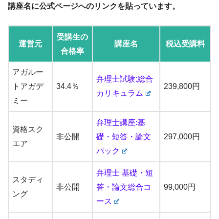
講座名に公式ページへのリンクを貼っています。
受講生の
運営元
講座名
税込受講料
合格率
アガルー
弁理士試験:総合
トアガデ
34.4％
239,800円
カリキュラム
ミー
弁理士講座:基
資格スク
非公開
礎・短答・論文
297,000円
エア
パック
弁理士 基礎・短
スタディ
非公開
答・論文総合コ
99,000円
ング
ース