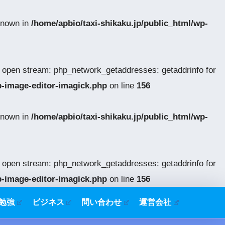
 known in
/home/apbio/taxi-shikaku.jp/public_html/wp-
o open stream: php_network_getaddresses: getaddrinfo for
p-image-editor-imagick.php
on line
156
 known in
/home/apbio/taxi-shikaku.jp/public_html/wp-
o open stream: php_network_getaddresses: getaddrinfo for
p-image-editor-imagick.php
on line
156
勉強
ビジネス
問い合わせ
運営会社