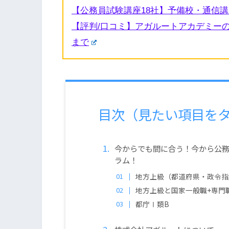
【公務員試験講座18社】予備校・通信
【評判/口コミ】アガルートアカデミー
まで
目次（見たい項目を
今からでも間に合う！今から公
ラム！
地方上級（都道府県・政令指
地方上級と国家一般職+専門
都庁Ⅰ類B