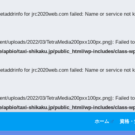
getaddrinfo for jrc2020web.com failed: Name or service not
tent/uploads/2022/03/TetraMedia200pxx100px.png): Failed t
/apbio/taxi-shikaku.jp/public_html/wp-includes/class-w
getaddrinfo for jrc2020web.com failed: Name or service not
tent/uploads/2022/03/TetraMedia200pxx100px.png): Failed t
/apbio/taxi-shikaku.jp/public_html/wp-includes/class-w
ホーム
資格・