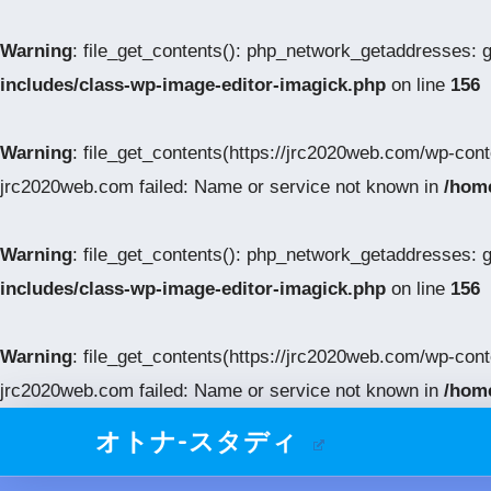
Warning
: file_get_contents(): php_network_getaddresses: 
includes/class-wp-image-editor-imagick.php
on line
156
Warning
: file_get_contents(https://jrc2020web.com/wp-con
jrc2020web.com failed: Name or service not known in
/home
Warning
: file_get_contents(): php_network_getaddresses: 
includes/class-wp-image-editor-imagick.php
on line
156
Warning
: file_get_contents(https://jrc2020web.com/wp-con
jrc2020web.com failed: Name or service not known in
/home
オトナ-スタディ