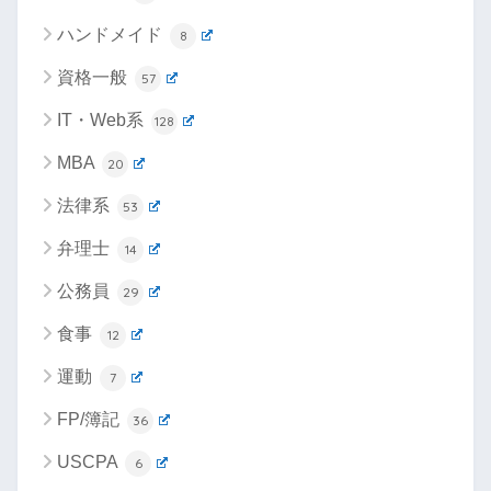
ハンドメイド
8
資格一般
57
IT・Web系
128
MBA
20
法律系
53
弁理士
14
公務員
29
食事
12
運動
7
FP/簿記
36
USCPA
6