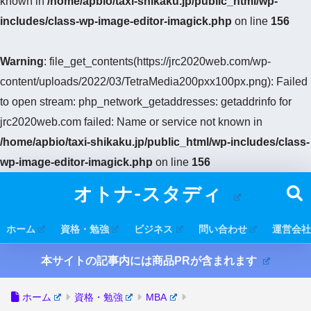
known in
/home/apbio/taxi-shikaku.jp/public_html/wp-
includes/class-wp-image-editor-imagick.php
on line
156
Warning
: file_get_contents(https://jrc2020web.com/wp-
content/uploads/2022/03/TetraMedia200pxx100px.png): Failed
to open stream: php_network_getaddresses: getaddrinfo for
jrc2020web.com failed: Name or service not known in
/home/apbio/taxi-shikaku.jp/public_html/wp-includes/class-
wp-image-editor-imagick.php
on line
156
オトナ-スタディ
ホーム
資格・勉強
ビジネス
問い合わせ
運営会社
本サイトの記事内には商品PRが含まれます
ホーム
資格・勉強
MBA