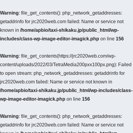
Warning
: file_get_contents(): php_network_getaddresses:
getaddrinfo for jrc2020web.com failed: Name or service not
known in
/home/apbio/taxi-shikaku.jp/public_html/wp-
includes/class-wp-image-editor-imagick.php
on line
156
Warning
: file_get_contents(https://jrc2020web.com/wp-
content/uploads/2022/03/TetraMedia200pxx100px.png): Failed
to open stream: php_network_getaddresses: getaddrinfo for
jrc2020web.com failed: Name or service not known in
/home/apbio/taxi-shikaku.jp/public_html/wp-includes/class-
wp-image-editor-imagick.php
on line
156
Warning
: file_get_contents(): php_network_getaddresses:
getaddrinfo for jrc2020web.com failed: Name or service not