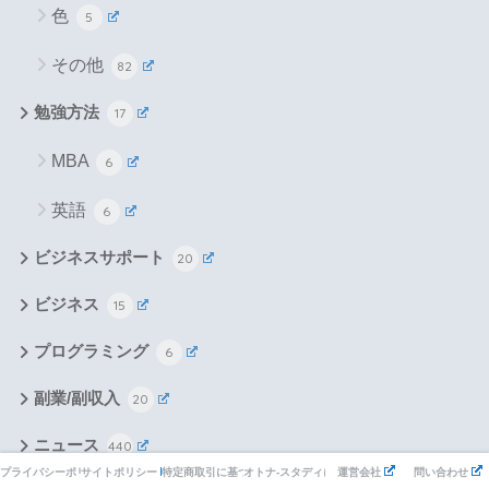
色
5
その他
82
勉強方法
17
MBA
6
英語
6
ビジネスサポート
20
ビジネス
15
プログラミング
6
副業/副収入
20
ニュース
440
プライバシーポリシー
サイトポリシー
特定商取引に基づく表記
オトナ-スタディについて
運営会社
問い合わせ