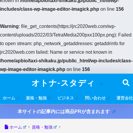
known in
/home/apbio/taxi-shikaku.jp/public_html/wp-
includes/class-wp-image-editor-imagick.php
on line
156
Warning
: file_get_contents(https://jrc2020web.com/wp-
content/uploads/2022/03/TetraMedia200pxx100px.png): Failed
to open stream: php_network_getaddresses: getaddrinfo for
jrc2020web.com failed: Name or service not known in
/home/apbio/taxi-shikaku.jp/public_html/wp-includes/class-
wp-image-editor-imagick.php
on line
156
オトナ-スタディ
ホーム
資格・勉強
ビジネス
問い合わせ
運営会社
本サイトの記事内には商品PRが含まれます
ホーム
資格・勉強