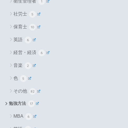
衛生管理者
1
社労士
5
保育士
10
英語
6
経営・経済
6
音楽
2
色
5
その他
82
勉強方法
17
MBA
6