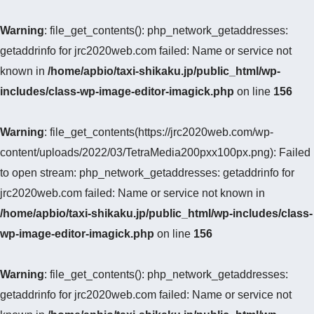
Warning
: file_get_contents(): php_network_getaddresses:
getaddrinfo for jrc2020web.com failed: Name or service not
known in
/home/apbio/taxi-shikaku.jp/public_html/wp-
includes/class-wp-image-editor-imagick.php
on line
156
Warning
: file_get_contents(https://jrc2020web.com/wp-
content/uploads/2022/03/TetraMedia200pxx100px.png): Failed
to open stream: php_network_getaddresses: getaddrinfo for
jrc2020web.com failed: Name or service not known in
/home/apbio/taxi-shikaku.jp/public_html/wp-includes/class-
wp-image-editor-imagick.php
on line
156
Warning
: file_get_contents(): php_network_getaddresses:
getaddrinfo for jrc2020web.com failed: Name or service not