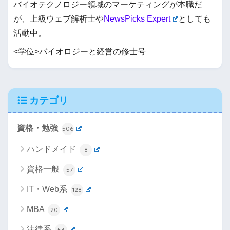
バイオテクノロジー領域のマーケティングが本職だ
が、上級ウェブ解析士や
NewsPicks Expert
としても
活動中。
<学位>バイオロジーと経営の修士号
カテゴリ
資格・勉強
506
ハンドメイド
8
資格一般
57
IT・Web系
128
MBA
20
法律系
53