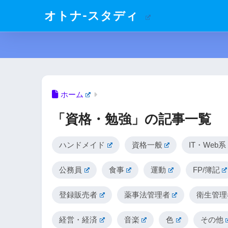
オトナ-スタディ
ホーム
「資格・勉強」の記事一覧
ハンドメイド
資格一般
IT・Web系
公務員
食事
運動
FP/簿記
登録販売者
薬事法管理者
衛生管理
経営・経済
音楽
色
その他