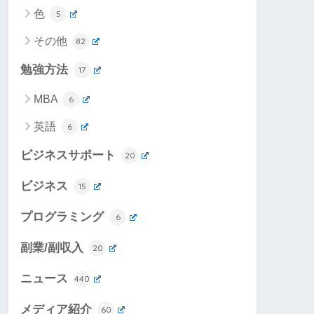
色
5
その他
82
勉強方法
17
MBA
6
英語
6
ビジネスサポート
20
ビジネス
15
プログラミング
6
副業/副収入
20
ニュース
440
メディア紹介
60