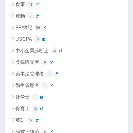
食事
12
運動
7
FP/簿記
36
USCPA
6
中小企業診断士
10
登録販売者
9
薬事法管理者
1
衛生管理者
1
社労士
5
保育士
10
英語
6
経営・経済
6