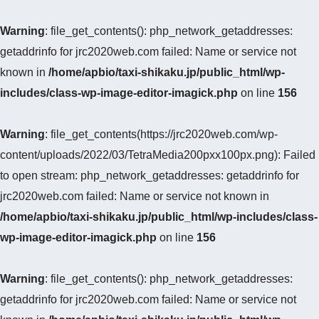
Warning
: file_get_contents(): php_network_getaddresses:
getaddrinfo for jrc2020web.com failed: Name or service not
known in
/home/apbio/taxi-shikaku.jp/public_html/wp-
includes/class-wp-image-editor-imagick.php
on line
156
Warning
: file_get_contents(https://jrc2020web.com/wp-
content/uploads/2022/03/TetraMedia200pxx100px.png): Failed
to open stream: php_network_getaddresses: getaddrinfo for
jrc2020web.com failed: Name or service not known in
/home/apbio/taxi-shikaku.jp/public_html/wp-includes/class-
wp-image-editor-imagick.php
on line
156
Warning
: file_get_contents(): php_network_getaddresses:
getaddrinfo for jrc2020web.com failed: Name or service not