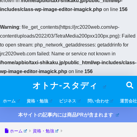
known in
/home/apbio/taxi-shikaku.jp/public_html/wp-
includes/class-wp-image-editor-imagick.php
on line
156
Warning
: file_get_contents(https://jrc2020web.com/wp-
content/uploads/2022/03/TetraMedia200pxx100px.png): Failed
to open stream: php_network_getaddresses: getaddrinfo for
jrc2020web.com failed: Name or service not known in
/home/apbio/taxi-shikaku.jp/public_html/wp-includes/class-
wp-image-editor-imagick.php
on line
156
オトナ-スタディ
ホーム
資格・勉強
ビジネス
問い合わせ
運営会社
本サイトの記事内には商品PRが含まれます
ホーム
資格・勉強